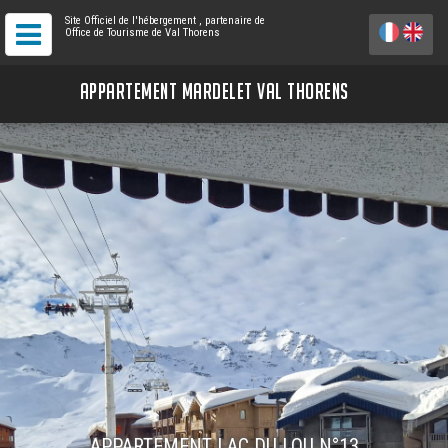
Site Officiel de l'hébergement
, partenaire de
Office de Tourisme de Val Thorens
APPARTEMENT MARDELET VAL THORENS
APPARTEMENT LAC DU LOU N°13