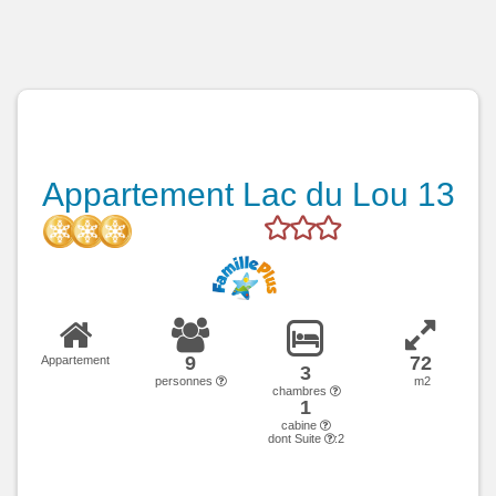
Appartement Lac du Lou 13
9
72
Appartement
3
personnes
m2
chambres
1
cabine
dont Suite
:2